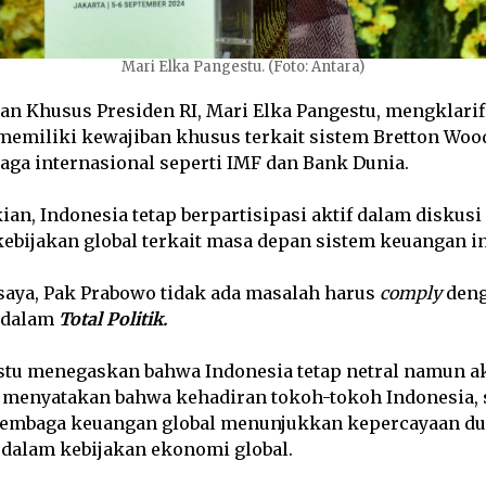
Mari Elka Pangestu. (Foto: Antara)
an Khusus Presiden RI, Mari Elka Pangestu, mengklari
memiliki kewajiban khusus terkait sistem Bretton Woo
aga internasional seperti IMF dan Bank Dunia.
n, Indonesia tetap berpartisipasi aktif dalam diskusi
bijakan global terkait masa depan sistem keuangan in
saya, Pak Prabowo tidak ada masalah harus
comply
deng
 dalam
Total Politik.
stu menegaskan bahwa Indonesia tetap netral namun ak
a menyatakan bahwa kehadiran tokoh-tokoh Indonesia, s
lembaga keuangan global menunjukkan kepercayaan du
 dalam kebijakan ekonomi global.