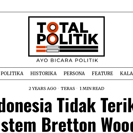
POLITIKA
HISTORIKA
PERSONA
FEATURE
KAL
2 YEARS AGO
TERAS
1 MIN READ
donesia Tidak Teri
istem Bretton Woo