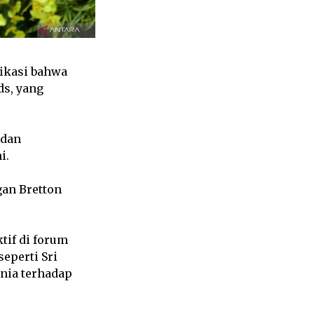
fikasi bahwa
ds, yang
 dan
i.
an Bretton
tif di forum
eperti Sri
nia terhadap