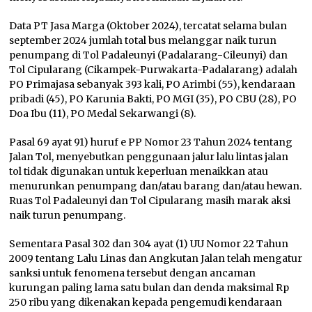
Data PT Jasa Marga (Oktober 2024), tercatat selama bulan
september 2024 jumlah total bus melanggar naik turun
penumpang di Tol Padaleunyi (Padalarang-Cileunyi) dan
Tol Cipularang (Cikampek-Purwakarta-Padalarang) adalah
PO Primajasa sebanyak 393 kali, PO Arimbi (55), kendaraan
pribadi (45), PO Karunia Bakti, PO MGI (35), PO CBU (28), PO
Doa Ibu (11), PO Medal Sekarwangi (8).
Pasal 69 ayat 91) huruf e PP Nomor 23 Tahun 2024 tentang
Jalan Tol, menyebutkan penggunaan jalur lalu lintas jalan
tol tidak digunakan untuk keperluan menaikkan atau
menurunkan penumpang dan/atau barang dan/atau hewan.
Ruas Tol Padaleunyi dan Tol Cipularang masih marak aksi
naik turun penumpang.
Sementara Pasal 302 dan 304 ayat (1) UU Nomor 22 Tahun
2009 tentang Lalu Linas dan Angkutan Jalan telah mengatur
sanksi untuk fenomena tersebut dengan ancaman
kurungan paling lama satu bulan dan denda maksimal Rp
250 ribu yang dikenakan kepada pengemudi kendaraan