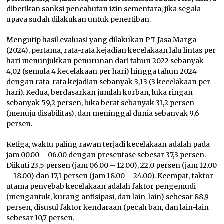
diberikan sanksi pencabutan izin sementara, jika segala
upaya sudah dilakukan untuk penertiban.
Mengutip hasil evaluasi yang dilakukan PT Jasa Marga
(2024), pertama, rata-rata kejadian kecelakaan lalu lintas per
hari menunjukkan penurunan dari tahun 2022 sebanyak
4,02 (semula 4 kecelakaan per hari) hingga tahun 2024
dengan rata-rata kejadian sebanyak 3,13 (3 kecelakaan per
hari). Kedua, berdasarkan jumlah korban, luka ringan
sebanyak 59,2 persen, luka berat sebanyak 31,2 persen
(menuju disabilitas), dan meninggal dunia sebanyak 9,6
persen.
Ketiga, waktu paling rawan terjadi kecelakaan adalah pada
jam 00.00 – 06.00 dengan presentase sebesar 37,3 persen.
Diikuti 23,5 persen (jam 06.00 – 12.00), 22,0 persen (jam 12.00
– 18.00) dan 17,1 persen (jam 18.00 – 24.00). Keempat, faktor
utama penyebab kecelakaan adalah faktor pengemudi
(mengantuk, kurang antisipasi, dan lain-lain) sebesar 88,9
persen, disusul faktor kendaraan (pecah ban, dan lain-lain
sebesar 10,7 persen.