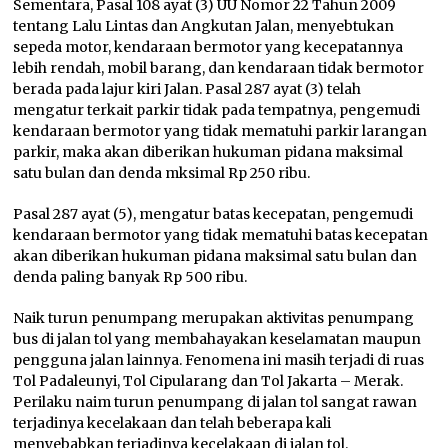
Sementara, Pasal 108 ayat (3) UU Nomor 22 Tahun 2009
tentang Lalu Lintas dan Angkutan Jalan, menyebtukan
sepeda motor, kendaraan bermotor yang kecepatannya
lebih rendah, mobil barang, dan kendaraan tidak bermotor
berada pada lajur kiri Jalan. Pasal 287 ayat (3) telah
mengatur terkait parkir tidak pada tempatnya, pengemudi
kendaraan bermotor yang tidak mematuhi parkir larangan
parkir, maka akan diberikan hukuman pidana maksimal
satu bulan dan denda mksimal Rp 250 ribu.
Pasal 287 ayat (5), mengatur batas kecepatan, pengemudi
kendaraan bermotor yang tidak mematuhi batas kecepatan
akan diberikan hukuman pidana maksimal satu bulan dan
denda paling banyak Rp 500 ribu.
Naik turun penumpang merupakan aktivitas penumpang
bus di jalan tol yang membahayakan keselamatan maupun
pengguna jalan lainnya. Fenomena ini masih terjadi di ruas
Tol Padaleunyi, Tol Cipularang dan Tol Jakarta – Merak.
Perilaku naim turun penumpang di jalan tol sangat rawan
terjadinya kecelakaan dan telah beberapa kali
menyebabkan terjadinya kecelakaan di jalan tol.