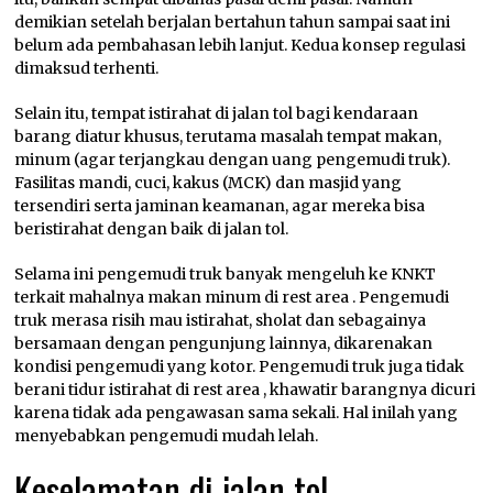
demikian setelah berjalan bertahun tahun sampai saat ini
belum ada pembahasan lebih lanjut. Kedua konsep regulasi
dimaksud terhenti.
Selain itu, tempat istirahat di jalan tol bagi kendaraan
barang diatur khusus, terutama masalah tempat makan,
minum (agar terjangkau dengan uang pengemudi truk).
Fasilitas mandi, cuci, kakus (MCK) dan masjid yang
tersendiri serta jaminan keamanan, agar mereka bisa
beristirahat dengan baik di jalan tol.
Selama ini pengemudi truk banyak mengeluh ke KNKT
terkait mahalnya makan minum di rest area . Pengemudi
truk merasa risih mau istirahat, sholat dan sebagainya
bersamaan dengan pengunjung lainnya, dikarenakan
kondisi pengemudi yang kotor. Pengemudi truk juga tidak
berani tidur istirahat di rest area , khawatir barangnya dicuri
karena tidak ada pengawasan sama sekali. Hal inilah yang
menyebabkan pengemudi mudah lelah.
Keselamatan di jalan tol