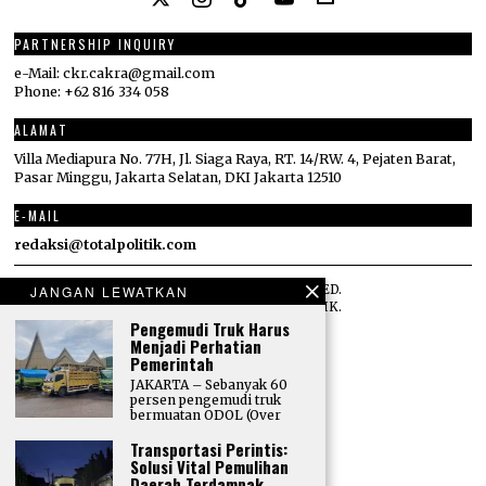
PARTNERSHIP INQUIRY
e-Mail: ckr.cakra@gmail.com
Phone: +62 816 334 058
ALAMAT
Villa Mediapura No. 77H, Jl. Siaga Raya, RT. 14/RW. 4, Pejaten Barat,
Pasar Minggu, Jakarta Selatan, DKI Jakarta 12510
E-MAIL
redaksi@totalpolitik.com
JANGAN LEWATKAN
©
2026
ALL RIGHTS RESERVED.
DESIGNED BY
TOTAL POLITIK
.
Pengemudi Truk Harus
Menjadi Perhatian
Pemerintah
JAKARTA – Sebanyak 60
persen pengemudi truk
bermuatan ODOL (Over
Transportasi Perintis:
Solusi Vital Pemulihan
Daerah Terdampak