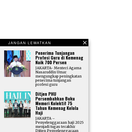
JANGAN LEWATKAN
Penerima Tunjangan
Profesi Guru di Kemenag
Naik 700 Persen
JAKARTA- Menteri Agama
Nasaruddin Umar
mengungkap peningkatan
penerima tunjangan
profesi guru
Ditjen PHU
Persembahkan Buku
Memori Kolektif 75
Tahun Kemenag Kelola
Haji
JAKARTA –
Penyelenggaraan haji 2025
menjadi tugas terakhir
Ditjen Penyelenggaraan