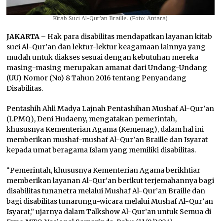
Kitab Suci Al-Qur'an Braille. (Foto: Antara)
JAKARTA –
Hak para disabilitas mendapatkan layanan kitab
suci Al-Qur’an dan lektur-lektur keagamaan lainnya yang
mudah untuk diakses sesuai dengan kebutuhan mereka
masing-masing merupakan amanat dari Undang-Undang
(UU) Nomor (No) 8 Tahun 2016 tentang Penyandang
Disabilitas.
Pentashih Ahli Madya Lajnah Pentashihan Mushaf Al-Qur’an
(LPMQ), Deni Hudaeny, mengatakan pemerintah,
khususnya Kementerian Agama (Kemenag), dalam hal ini
memberikan mushaf-mushaf Al-Qur’an Braille dan Isyarat
kepada umat beragama Islam yang memiliki disabilitas.
“Pemerintah, khususnya Kementerian Agama berikhtiar
memberikan layanan Al-Qur’an berikut terjemahannya bagi
disabilitas tunanetra melalui Mushaf Al-Qur’an Braille dan
bagi disabilitas tunarungu-wicara melalui Mushaf Al-Qur’an
Isyarat,” ujarnya dalam Talkshow Al-Qur’an untuk Semua di