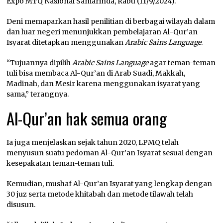
Expo MTQ Nasional Samarinda, Rabu (11/9/2024).
Deni memaparkan hasil penilitian di berbagai wilayah dalam
dan luar negeri menunjukkan pembelajaran Al-Qur’an
Isyarat ditetapkan menggunakan
Arabic Sains Language
.
“Tujuannya dipilih
Arabic Sains Language
agar teman-teman
tuli bisa membaca Al-Qur’an di Arab Suadi, Makkah,
Madinah, dan Mesir karena menggunakan isyarat yang
sama,” terangnya.
Al-Qur’an hak semua orang
Ia juga menjelaskan sejak tahun 2020, LPMQ telah
menyusun suatu pedoman Al-Qur’an Isyarat sesuai dengan
kesepakatan teman-teman tuli.
Kemudian, mushaf Al-Qur’an Isyarat yang lengkap dengan
30 juz serta metode khitabah dan metode tilawah telah
disusun.