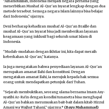
“Alhamdulillah, Indonesia menjadi negara pertama yang
menerbitkan Mushaf Al-Qur’an Isyarat lengkap dengan dua
metode tersebut. Semoga negara Islam lainnya bisa belajar
dari Indonesia,” ujarnya.
Deni berharap kehadiran mushaf Al-Qur’an Braille dan
mushaf Al-Qur’an Isyarat bisa jadi memberikan layanan
keagamaan yang inklusif bagi seluruh umat Islam di
Indonesia.
“Mudah-mudahan dengan ikhtiar ini, kita dapat meraih
keberkahan Al-Qur’an,” katanya.
Ia juga mengatakan bahwa penyediaan layanan Al-Qur’an
merupakan amanat Ilahi dan konstitusi. Dengan
mengatakan amanat Ilahi, ia merujuk kepada hak semua
orang untuk mendapatkan petunjuk dari Tuhan.
“Sejarah membuktikan, seorang ulama bernama Imam Asy-
syatibi Ar-Ra’in dengan kondisi tunanetra bisa menghapal
Al-Qur’an bahkan merumuskan bait-bait dalam kitab Hirzul
Amani wa Wajhut Tahani,” ujarnya.*
(Bayu Muhammad)