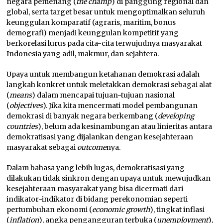
negara pemenang (
the champ
) di panggung regional dan
global, serta target besar untuk mengoptimalkan seluruh
keunggulan komparatif (agraris, maritim, bonus
demografi) menjadi keunggulan kompetitif yang
berkorelasi lurus pada cita-cita terwujudnya masyarakat
Indonesia yang adil, makmur, dan sejahtera.
Upaya untuk membangun ketahanan demokrasi adalah
langkah konkret untuk meletakkan demokrasi sebagai alat
(
means
) dalam mencapai tujuan-tujuan nasional
(
objectives
). Jika kita mencermati model pembangunan
demokrasi di banyak negara berkembang (
developing
countries
), belum ada kesinambungan atau linieritas antara
demokratisasi yang dijalankan dengan kesejahteraan
masyarakat sebagai
outcome
nya.
Dalam bahasa yang lebih lugas, demokratisasi yang
dilakukan tidak sinkron dengan upaya untuk mewujudkan
kesejahteraan masyarakat yang bisa dicermati dari
indikator-indikator di bidang perekonomian seperti
pertumbuhan ekonomi (
economic growth
), tingkat inflasi
(
inflation
), angka pengangguran terbuka (
unemployment
),