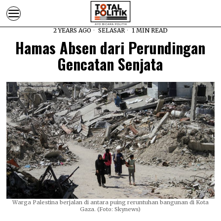
2 YEARS AGO
SELASAR
1 MIN READ
Hamas Absen dari Perundingan
Gencatan Senjata
Warga Palestina berjalan di antara puing reruntuhan bangunan di Kota
Gaza. (Foto: Skynews)