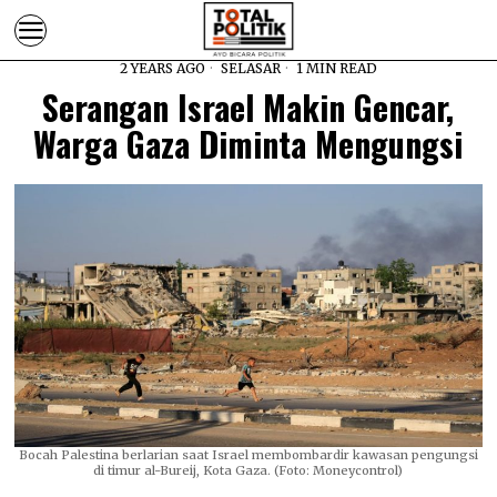
2 YEARS AGO
SELASAR
1 MIN READ
Serangan Israel Makin Gencar,
Warga Gaza Diminta Mengungsi
Bocah Palestina berlarian saat Israel membombardir kawasan pengungsi
di timur al-Bureij, Kota Gaza. (Foto: Moneycontrol)