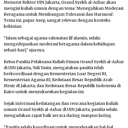
Menurut Rektor UIN Jakarta, Grand Syekh al-Azhar akan
mengisi kuliah umum dengan tema ‘Meneguhkan Moderasi
Beragama untuk Membangun Toleransi dan Harmoni’.
Tema ini, papar Asep, sangat relevan dengan konteks
kekinian.
“Islam sebagai agama rahmatan lil’alamin, selalu
mengedepankan moderasi beragama dalam kehidupan
sehari-hari,” ujarnya.
Ketua Panitia Pelaksana Kuliah Umum Grand Syekh al-Azhar
di UIN Jakarta, Yuli Yasin, mengatakan panitia telah
berkoordinasi dengan Kementerian Luar Negeri RI,
Kementerian Agama RI, Kedutaan Besar Republik Arab
Mesir di Jakarta, dan Kedutaan Besar Republik Indonesia di
Kairo untuk menyukseskan kegiatan ini.
Sejak informasi kedatangan dan rencana kegiatan kuliah
umum Grand Syekh al-Azhar di UIN Jakarta, panitia selalu
mengadakan rapat baik secara daring maupun luring.
“Panitia selalu koordinasi untuk menyelesaikan hal-hal