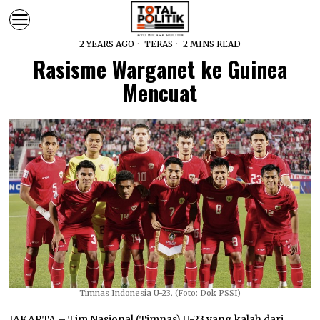
2 YEARS AGO
TERAS
2 MINS READ
Rasisme Warganet ke Guinea
Mencuat
Timnas Indonesia U-23. (Foto: Dok PSSI)
JAKARTA –
Tim Nasional (Timnas) U-23 yang kalah dari