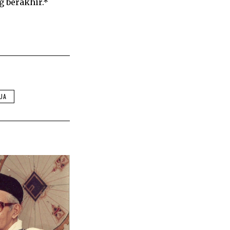
 berakhir.*
UA