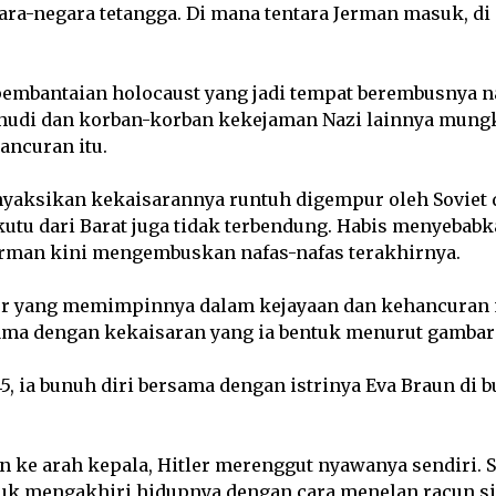
ara-negara tetangga. Di mana tentara Jerman masuk, di
mbantaian holocaust yang jadi tempat berembusnya na
hudi dan korban-korban kekejaman Nazi lainnya mungki
ancuran itu.
nyaksikan kekaisarannya runtuh digempur oleh Soviet 
kutu dari Barat juga tidak terbendung. Habis menyebab
erman kini mengembuskan nafas-nafas terakhirnya.
tor yang memimpinnya dalam kejayaan dan kehancura
ama dengan kekaisaran yang ia bentuk menurut gambar
45, ia bunuh diri bersama dengan istrinya Eva Braun di
 ke arah kepala, Hitler merenggut nyawanya sendiri. S
uk mengakhiri hidupnya dengan cara menelan racun si