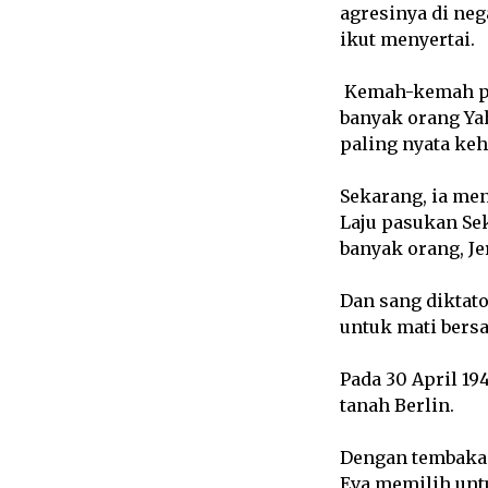
agresinya di neg
ikut menyertai.
Kemah-kemah pe
banyak orang Ya
paling nyata keh
Sekarang, ia me
Laju pasukan Se
banyak orang, J
Dan sang dikta
untuk mati bers
Pada 30 April 19
tanah Berlin.
Dengan tembakan
Eva memilih unt