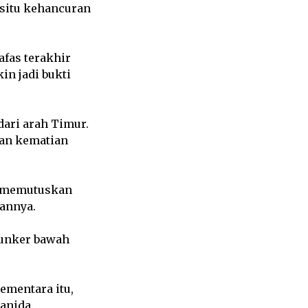
 situ kehancuran
fas terakhir
n jadi bukti
dari arah Timur.
kan kematian
n memutuskan
annya.
 bunker bawah
ementara itu,
anida.