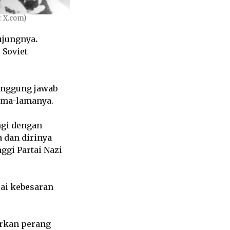
: X.com)
ujungnya
.
 Soviet
anggung jawab
ama-lamanya.
ingi dengan
 dan dirinya
ggi Partai Nazi
ai kebesaran
arkan perang