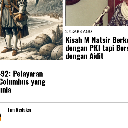
2 YEARS AGO
Kisah M Natsir Berko
dengan PKI tapi Ber
dengan Aidit
492: Pelayaran
 Columbus yang
unia
Tim Redaksi