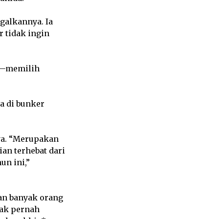
galkannya. Ia
 tidak ingin
h—memilih
a di bunker
nya. “Merupakan
an terhebat dari
un ini,”
aan banyak orang
dak pernah