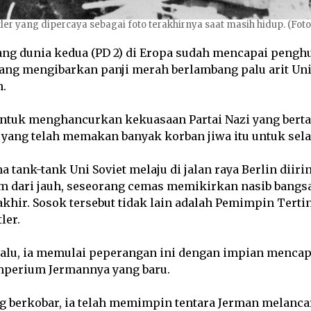
tler yang dipercaya sebagai foto terakhirnya saat masih hidup. (Foto
ang dunia kedua (PD 2) di Eropa sudah mencapai pengh
ang mengibarkan panji merah berlambang palu arit Uni
.
ntuk menghancurkan kekuasaan Partai Nazi yang bert
yang telah memakan banyak korban jiwa itu untuk sel
a tank-tank Uni Soviet melaju di jalan raya Berlin diir
 dari jauh, seseorang cemas memikirkan nasib bangsa
akhir. Sosok tersebut tidak lain adalah Pemimpin Tertin
ler.
lalu, ia memulai peperangan ini dengan impian mencap
mperium Jermannya yang baru.
g berkobar, ia telah memimpin tentara Jerman melanc