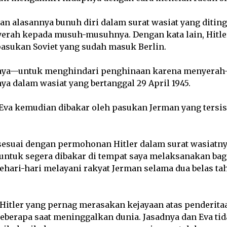
an alasannya bunuh diri dalam surat wasiat yang diting
yerah kepada musuh-musuhnya. Dengan kata lain, Hitler
pasukan Soviet yang sudah masuk Berlin.
i saya—untuk menghindari penghinaan karena menyera
nya dalam wasiat yang bertanggal 29 April 1945.
 Eva kemudian dibakar oleh pasukan Jerman yang tersis
i sesuai dengan permohonan Hitler dalam surat wasiat
untuk segera dibakar di tempat saya melaksanakan bagi
ehari-hari melayani rakyat Jerman selama dua belas tah
 Hitler yang pernag merasakan kejayaan atas penderit
beberapa saat meninggalkan dunia. Jasadnya dan Eva ti