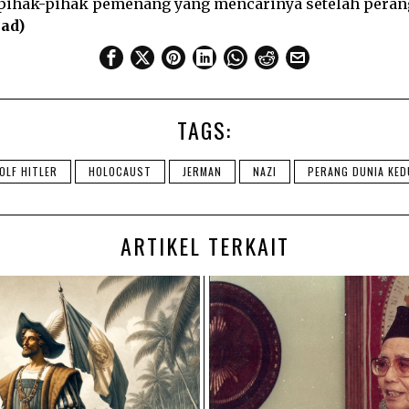
pihak-pihak pemenang yang mencarinya setelah perang
ad)
TAGS:
OLF HITLER
HOLOCAUST
JERMAN
NAZI
PERANG DUNIA KED
ARTIKEL TERKAIT