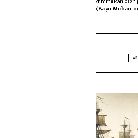
ditemukan oleh 
(Bayu Muhamm
AD