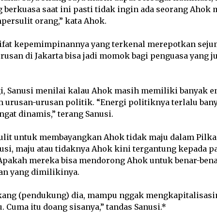
 berkuasa saat ini pasti tidak ingin ada seorang Ahok
ersulit orang,” kata Ahok.
ifat kepemimpinannya yang terkenal merepotkan sejum
rusan di Jakarta bisa jadi momok bagi penguasa yang j
gi, Sanusi menilai kalau Ahok masih memiliki banyak e
 urusan-urusan politik. “Energi politiknya terlalu bany
gat dinamis,” terang Sanusi.
sulit untuk membayangkan Ahok tidak maju dalam Pilka
nusi, maju atau tidaknya Ahok kini tergantung kepada p
Apakah mereka bisa mendorong Ahok untuk benar-bena
an yang dimilikinya.
akang (pendukung) dia, mampu nggak mengkapitalisasi
. Cuma itu doang sisanya,” tandas Sanusi.*