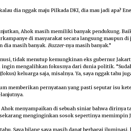
kalau dia nggak maju Pilkada DKI, dia mau jadi apa? En
lanjutkan, Ahok masih memiliki banyak pendukung. Baik
kampanye di masyarakat secara langsung maupun di 
an dia masih banyak.
Buzzer
-nya masih banyak.”
nusi, tidak menutup kemungkinan eks gubernur Jakart
u ingin mengalihkan fokusnya dari dunia politik. “Suda
fokus) keluarga saja, misalnya. Ya, saya nggak tahu juga
um memberikan pernyataan yang pasti seputar isu kete
lanjutnya.
, Ahok menyampaikan di sebuah siniar bahwa dirinya t
sekarang menginginkan sosok sepertinya memimpin J
 tahu. Saya bilang saya masih dapat berbagai iluminasi,