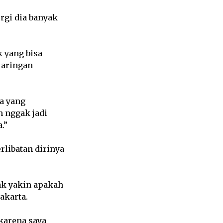
ergi dia banyak
 yang bisa
jaringan
a yang
h nggak jadi
.”
rlibatan dirinya
ak yakin apakah
akarta.
 karena saya