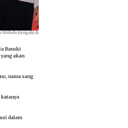
o Widodo (tengah) di
ta Basuki
n yang akan
tno, nama sang
 katanya
usi dalam