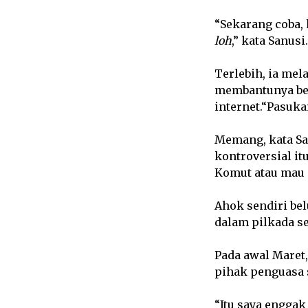
“Sekarang coba, 
loh
,” kata Sanusi.
Terlebih, ia me
membantunya ber
internet.“Pasuk
Memang, kata Sa
kontroversial it
Komut atau mau (
Ahok sendiri bel
dalam pilkada se
Pada awal Maret
pihak penguasa 
“Itu saya enggak