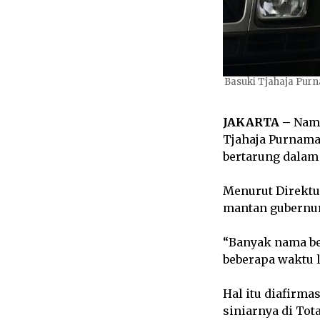
Basuki Tjahaja Purn
JAKARTA –
Nama
Tjahaja Purnama 
bertarung dalam 
Menurut Direktur
mantan gubernur 
“Banyak nama bes
beberapa waktu l
Hal itu diafirm
siniarnya di Tota