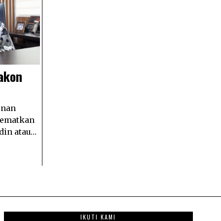
akon
 nan
isematkan
din atau…
IKUTI KAMI