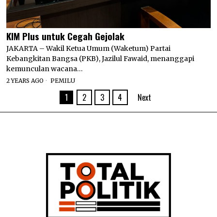
KIM Plus untuk Cegah Gejolak
JAKARTA – Wakil Ketua Umum (Waketum) Partai
Kebangkitan Bangsa (PKB), Jazilul Fawaid, menanggapi
kemunculan wacana…
2 YEARS AGO
PEMILU
1
2
3
4
Next