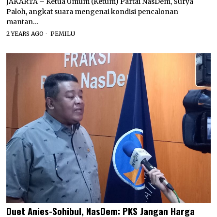
JAKARTA – Ketua Umum (Ketum) Partai NasDem, Surya
Paloh, angkat suara mengenai kondisi pencalonan
mantan…
2 YEARS AGO
PEMILU
Duet Anies-Sohibul, NasDem: PKS Jangan Harga