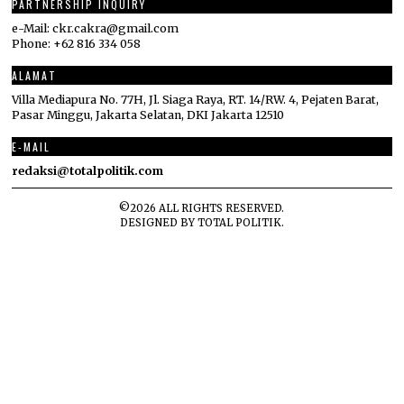
PARTNERSHIP INQUIRY
e-Mail: ckr.cakra@gmail.com
Phone: +62 816 334 058
ALAMAT
Villa Mediapura No. 77H, Jl. Siaga Raya, RT. 14/RW. 4, Pejaten Barat,
Pasar Minggu, Jakarta Selatan, DKI Jakarta 12510
E-MAIL
redaksi@totalpolitik.com
©
2026
ALL RIGHTS RESERVED.
DESIGNED BY
TOTAL POLITIK
.