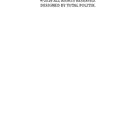
©
2026
ALL RIGHTS RESERVED.
DESIGNED BY
TOTAL POLITIK
.