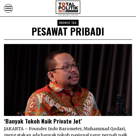
BROWSE TAG
PESAWAT PRIBADI
‘Banyak Tokoh Naik Private Jet’
JAKARTA – Founder Indo Barometer, Muhammad Qodari,
mengatakan ada banyak tokoh nasional yang pernah naik…