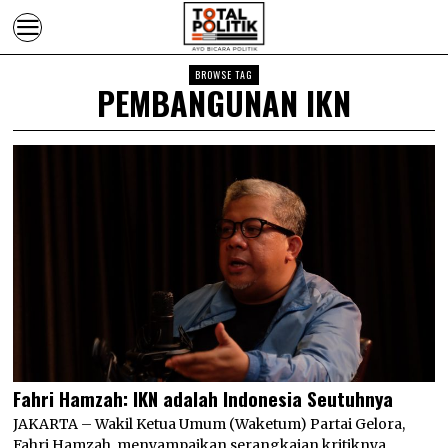
BROWSE TAG
PEMBANGUNAN IKN
Fahri Hamzah: IKN adalah Indonesia Seutuhnya
JAKARTA – Wakil Ketua Umum (Waketum) Partai Gelora,
Fahri Hamzah, menyampaikan serangkaian kritiknya