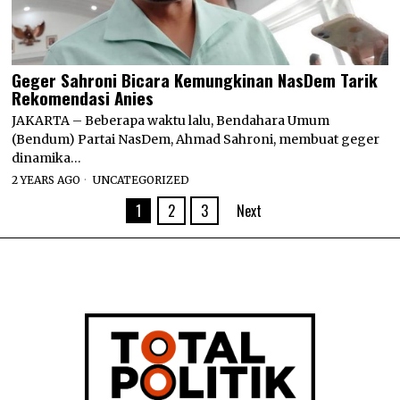
Geger Sahroni Bicara Kemungkinan NasDem Tarik
Rekomendasi Anies
JAKARTA – Beberapa waktu lalu, Bendahara Umum
(Bendum) Partai NasDem, Ahmad Sahroni, membuat geger
dinamika…
2 YEARS AGO
UNCATEGORIZED
1
2
3
Next