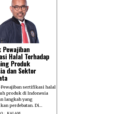
 Pewajiban
kasi Halal Terhadap
aing Produk
ia dan Sektor
ata
Pewajiban sertifikasi halal
ruh produk di Indonesia
n langkah yang
kan perdebatan. Di…
GO
KALAM