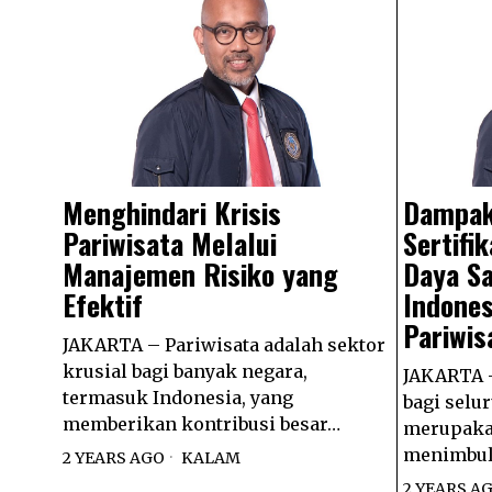
Menghindari Krisis
Dampak
Pariwisata Melalui
Sertifi
Manajemen Risiko yang
Daya S
Efektif
Indones
Pariwis
JAKARTA – Pariwisata adalah sektor
krusial bagi banyak negara,
JAKARTA -
termasuk Indonesia, yang
bagi selu
memberikan kontribusi besar…
merupaka
menimbul
2 YEARS AGO
KALAM
2 YEARS A