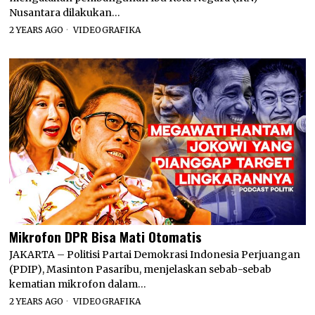
Nusantara dilakukan…
2 YEARS AGO
VIDEOGRAFIKA
Mikrofon DPR Bisa Mati Otomatis
JAKARTA – Politisi Partai Demokrasi Indonesia Perjuangan
(PDIP), Masinton Pasaribu, menjelaskan sebab-sebab
kematian mikrofon dalam…
2 YEARS AGO
VIDEOGRAFIKA