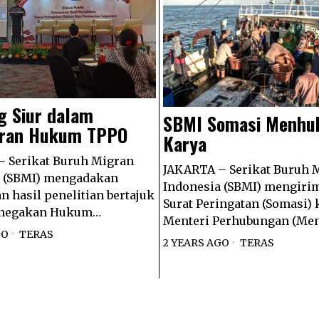
g Siur dalam
SBMI Somasi Menhu
iran Hukum TPPO
Karya
 Serikat Buruh Migran
JAKARTA – Serikat Buruh 
a (SBMI) mengadakan
Indonesia (SBMI) mengiri
n hasil penelitian bertajuk
Surat Peringatan (Somasi)
Penegakan Hukum…
Menteri Perhubungan (Me
GO
TERAS
2 YEARS AGO
TERAS