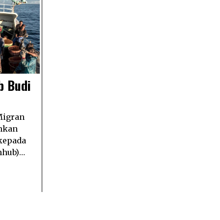
b Budi
Migran
mkan
 kepada
nhub)…